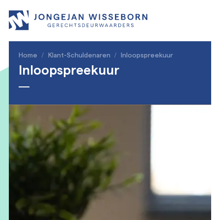
Home
/
Klant-Schuldenaren
/
Inloopspreekuur
Inloopspreekuur